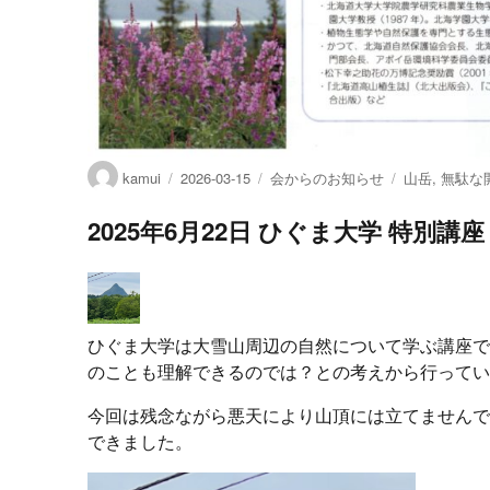
投
投
カ
タ
kamui
2026-03-15
会からのお知らせ
山岳
,
無駄な
稿
稿
テ
グ
者
日:
ゴ
2025年6月22日 ひぐま大学 特別
リ
ー
ひぐま大学は大雪山周辺の自然について学ぶ講座
のことも理解できるのでは？との考えから行って
今回は残念ながら悪天により山頂には立てません
できました。