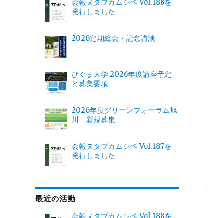
会報ヌタプカムシペ Vol.188を
発行しました
2026定期総会・記念講演
ひぐま大学 2026年度講座予定
と募集要項
2026年度グリーンフォーラム旭
川 新規募集
会報ヌタプカムシペ Vol.187を
発行しました
最近の活動
会報ヌタプカムシペ Vol.188を