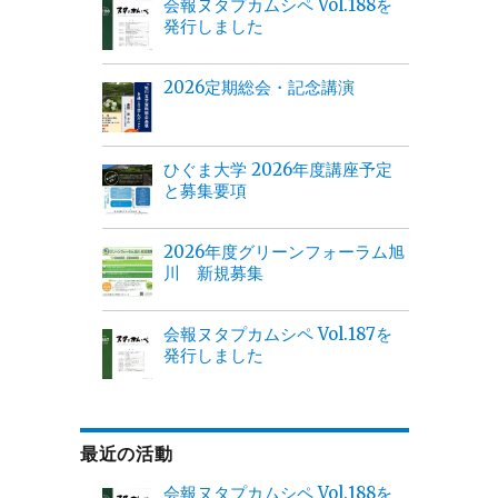
会報ヌタプカムシペ Vol.188を
発行しました
2026定期総会・記念講演
ひぐま大学 2026年度講座予定
と募集要項
2026年度グリーンフォーラム旭
川 新規募集
会報ヌタプカムシペ Vol.187を
発行しました
最近の活動
会報ヌタプカムシペ Vol.188を