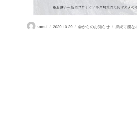
投
投
カ
タ
kamui
2020-10-29
会からのお知らせ
持続可能な
稿
稿
テ
グ
者
日:
ゴ
リ
ー