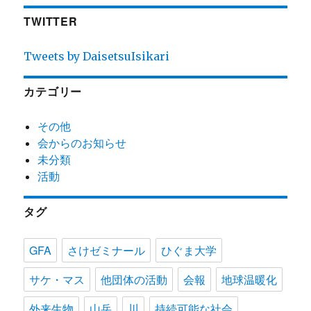
TWITTER
Tweets by DaisetsuIsikari
カテゴリー
その他
会からのお知らせ
未分類
活動
タグ
GFA
さけゼミナール
ひぐま大学
サケ・マス
他団体の活動
会報
地球温暖化
外来生物
山岳
川
持続可能な社会