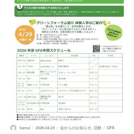
投
投
カ
タ
kamui
2026-04-23
会からのお知らせ
,
活動
GFA
稿
稿
テ
グ