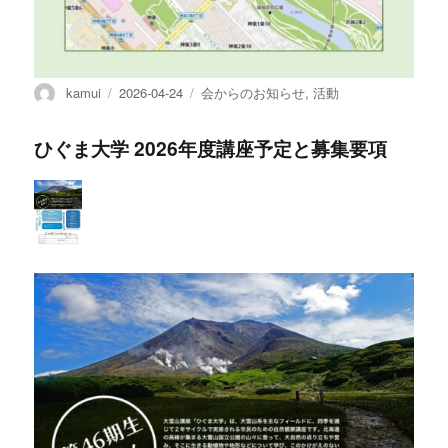
投
投
カ
kamui
2026-04-24
会からのお知らせ
,
活動
稿
稿
テ
者
日:
ゴ
ひぐま大学 2026年度講座予定と募集要項
リ
ー