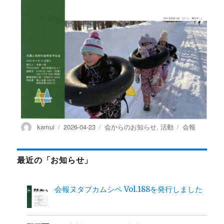
投
投
カ
タ
kamui
2026-04-23
会からのお知らせ
,
活動
会報
稿
稿
テ
グ
者
日:
ゴ
リ
最近の「お知らせ」
ー
会報ヌタプカムシペ Vol.188を発行しました