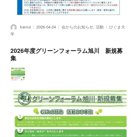
投
投
カ
タ
kamui
2026-04-24
会からのお知らせ
,
活動
ひぐま大
稿
稿
テ
グ
学
者
日:
ゴ
リ
2026年度グリーンフォーラム旭川 新規募
ー
集