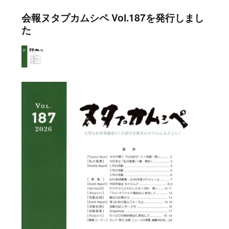
者
日:
ゴ
会報ヌタプカムシペ Vol.187を発行しまし
リ
た
ー