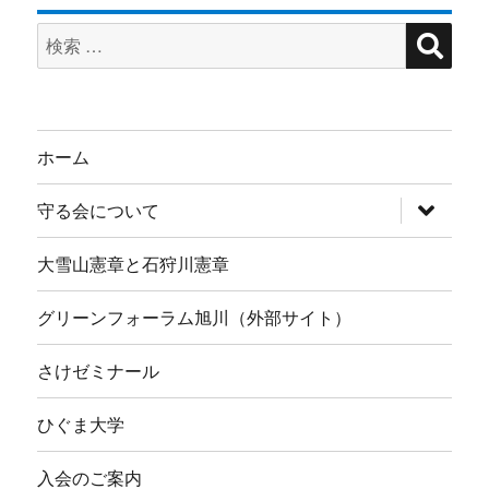
検
検
索
索
対
象:
ホーム
サ
守る会について
ブ
メ
ニ
大雪山憲章と石狩川憲章
ュ
ー
を
グリーンフォーラム旭川（外部サイト）
展
開
さけゼミナール
ひぐま大学
入会のご案内