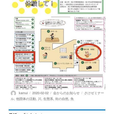
投
投
カ
タ
kamui
2020-02-02
会からのお知らせ
さけゼミナー
稿
稿
テ
グ
ル
,
他団体の活動
,
川
,
生態系
,
街の自然
,
魚
者
日:
ゴ
リ
ー