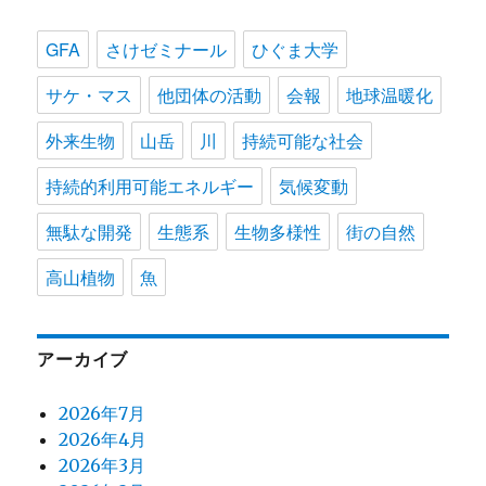
GFA
さけゼミナール
ひぐま大学
サケ・マス
他団体の活動
会報
地球温暖化
外来生物
山岳
川
持続可能な社会
持続的利用可能エネルギー
気候変動
無駄な開発
生態系
生物多様性
街の自然
高山植物
魚
アーカイブ
2026年7月
2026年4月
2026年3月