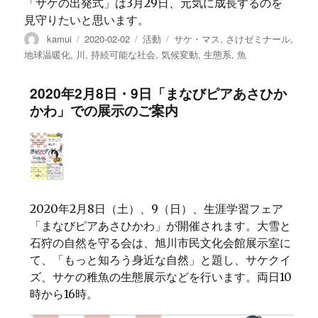
「サケの出発式」は3月29日、元気に成長するのを
見守りたいと思います。
投
投
カ
タ
kamui
2020-02-02
活動
サケ・マス
,
さけゼミナール
,
稿
稿
テ
グ
地球温暖化
,
川
,
持続可能な社会
,
気候変動
,
生態系
,
魚
者
日:
ゴ
リ
2020年2月8日・9日「まなびピアあさひか
ー
かわ」での展示のご案内
2020年2月8日（土）、9（日）、生涯学習フェア
「まなびピアあさひかわ」が開催されます。大雪と
石狩の自然を守る会は、旭川市民文化会館展示室に
て、「もっと知ろう身近な自然」と題し、サケクイ
ズ、サケの稚魚の生態展示などを行います。両日10
時から16時。