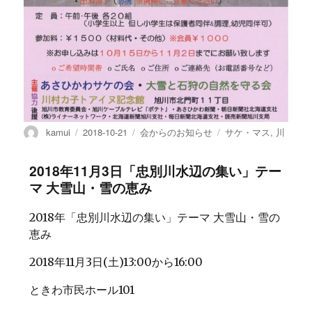
投
投
カ
タ
kamui
2018-10-21
会からのお知らせ
サケ・マス
,
川
稿
稿
テ
グ
者
日:
ゴ
2018年11月3日「忠別川水辺の集い」テー
リ
マ 大雪山・雪の恵み
ー
2018年「忠別川水辺の集い」テーマ 大雪山・雪の
恵み
2018年11月3日(土)13:00から16:00
ときわ市民ホール101