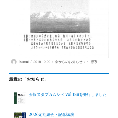
投
投
カ
タ
kamui
2018-10-20
会からのお知らせ
生態系
稿
稿
テ
グ
者
日:
ゴ
リ
最近の「お知らせ」
ー
会報ヌタプカムシペ Vol.188を発行しました
2026定期総会・記念講演